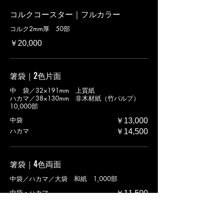
コルクコースター｜フルカラー
コルク2mm厚 50部
￥20,000
箸袋｜2色片面
中 袋／32×191mm 上質紙
ハカマ／38×130mm 非木材紙（竹パルプ）
10,000部
中袋
￥13,000
ハカマ
￥14,500
箸袋｜4色両面
中袋／ハカマ／大袋 和紙 1,000部
中袋・ハカマ
￥11,500
大袋
￥12,500