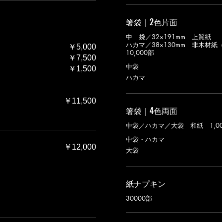
箸袋｜2色片面
中 袋／32×191mm 上質紙
ハカマ／38×130mm 非木材
￥5,000
10,000部
￥7,500
中袋
￥1,500
ハカマ
￥11,500
箸袋｜4色両面
中袋／ハカマ／大袋 和紙 1,0
中袋・ハカマ
￥12,000
大袋
紙ナプキン
30000部