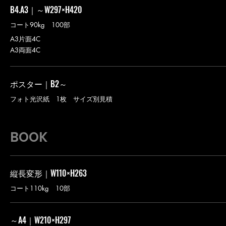
B4.A3｜～W297×H420
コート90kg 100部
A3片面4C
A3両面4C
ポスター｜B2～
フォト光沢紙 1枚 サイズ別見積
BOOK
縦長変形｜W110×H263
コート110kg 10部
～A4｜W210×H297